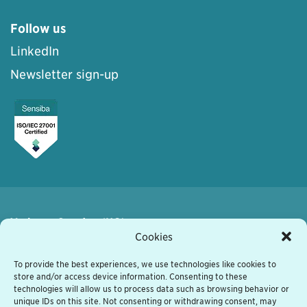
Follow us
LinkedIn
Newsletter sign-up
Varberg, Sweden (HQ)
Kyrkogatan 7
Cookies
432 41 Varberg, Sweden
+46 340 848 11
To provide the best experiences, we use technologies like cookies to
store and/or access device information. Consenting to these
varberg@grassfish.com
technologies will allow us to process data such as browsing behavior or
unique IDs on this site. Not consenting or withdrawing consent, may